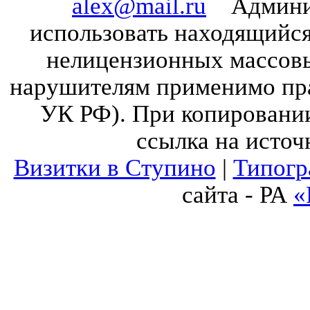
alex@mail.ru
Админист
использовать находящийся 
нелицензионных массов
нарушителям применимо прав
УК РФ). При копировании
ссылка на источ
Визитки в Ступино
|
Типогр
сайта - РА
«