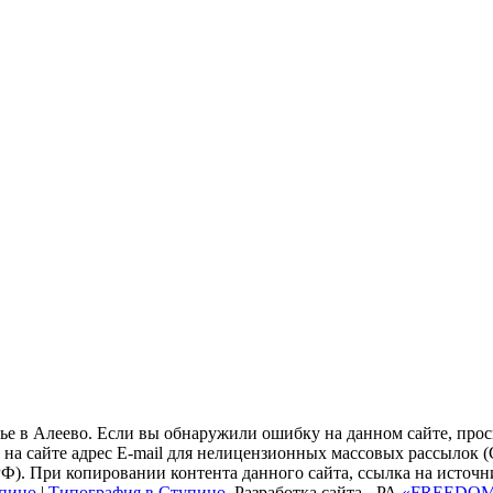
ье в Алеево. Если вы обнаружили ошибку на данном сайте, прось
на сайте адрес E-mail для нелицензионных массовых рассылок
РФ). При копировании контента данного сайта, ссылка на источн
упино
|
Типография в Ступино.
Разработка сайта - РА
«FREEDO