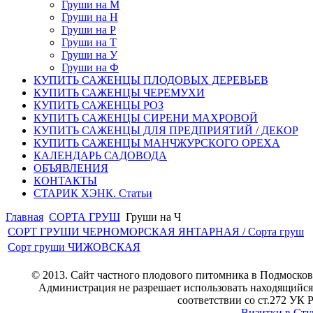
Груши на М
Груши на Н
Груши на Р
Груши на Т
Груши на У
Груши на Ф
КУПИТЬ САЖЕНЦЫ ПЛОДОВЫХ ДЕРЕВЬЕВ
КУПИТЬ САЖЕНЦЫ ЧЕРЕМУХИ
КУПИТЬ САЖЕНЦЫ РОЗ
КУПИТЬ САЖЕНЦЫ СИРЕНИ МАХРОВОЙ
КУПИТЬ САЖЕНЦЫ ДЛЯ ПРЕДПРИЯТИЙ / ДЕКОР
КУПИТЬ САЖЕНЦЫ МАНЧЖУРСКОГО ОРЕХА
КАЛЕНДАРЬ САДОВОДА
ОБЪЯВЛЕНИЯ
КОНТАКТЫ
СТАРИК ХЭНК. Статьи
Главная
СОРТА ГРУШ
Груши на Ч
СОРТ ГРУШИ ЧЕРНОМОРСКАЯ ЯНТАРНАЯ / Сорта груш
Сорт груши ЧИЖОВСКАЯ
© 2013. Сайт частного плодового питомника в Подмосков
Администрация не разрешает использовать находящийся 
соответствии со ст.272 УК 
Визитки в Ст