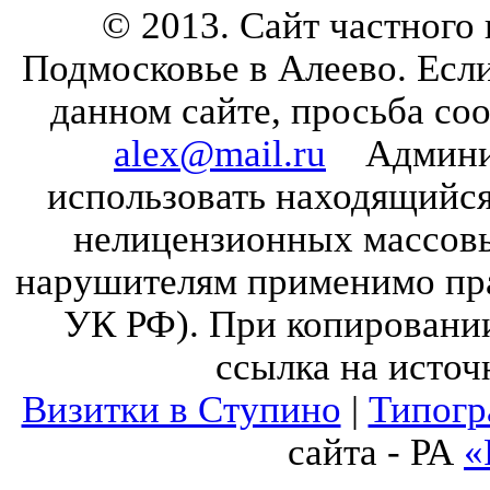
© 2013. Сайт частного
Подмосковье в Алеево. Есл
данном сайте, просьба со
alex@mail.ru
Админист
использовать находящийся 
нелицензионных массов
нарушителям применимо прав
УК РФ). При копировании
ссылка на источ
Визитки в Ступино
|
Типогр
сайта - РА
«