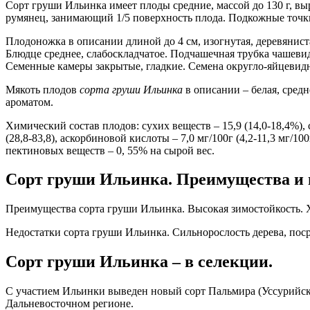
Сорт груши Ильинка имеет плоды средние, массой до 130 г, в
румянец, занимающий 1/5 поверхность плода. Подкожные точки
Плодоножка в описании длиной до 4 см, изогнутая, деревянист
Блюдце среднее, слабоскладчатое. Подчашечная трубка чашеви
Семенные камеры закрытые, гладкие. Семена округло-яйцевид
Мякоть плодов
сорта груши
Ильинка
в описании – белая, сред
ароматом.
Химический состав плодов: сухих веществ – 15,9 (14,0-18,4%), 
(28,8-83,8), аскорбиновой кислоты – 7,0 мг/100г (4,2-11,3 мг/1
пектиновых веществ – 0, 55% на сырой вес.
Сорт груши Ильинка. Преимущества и 
Преимущества сорта груши Ильинка. Высокая зимостойкость. 
Недостатки сорта груши Ильинка. Сильнорослость дерева, поср
Сорт груши Ильинка – в селекции.
С участием Ильинки выведен новый сорт Пальмира (Уссурийск
Дальневосточном регионе.