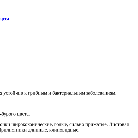
орта
.
а
устойчив к грибным и бактериальным заболеваниям.
бурого цвета.
очки ширококонические, голые, сильно прижатые. Листовая
и. Прилистники длинные, клиновидные.