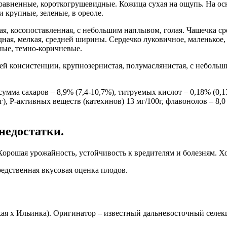
ыравненные, короткогрушевидные. Кожица сухая на ощупь. На о
 крупные, зеленые, в ореоле.
ая, косопоставленная, с небольшим наплывом, голая. Чашечка с
дная, мелкая, средней ширины. Сердечко луковичное, маленькое
ные, темно-коричневые.
ней консистенции, крупнозернистая, полумаслянистая, с неболь
сумма сахаров – 8,9% (7,4-10,7%), титруемых кислот – 0,18% (0,1
00г), Р-активных веществ (катехинов) 13 мг/100г, флавонолов – 8
недостатки.
Хорошая урожайность, устойчивость к вредителям и болезням. 
едственная вкусовая оценка плодов.
ая х Ильинка). Оригинатор – известный дальневосточный селе