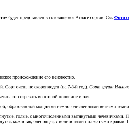
ото
» будет представлен в готовящемся Атласе сортов. См.
Фото с
еское происхождение его неизвестно.
 Сорт очень не скороплоден (на 7-8-й год).
Сорт груши Ильинк
ачинают созревать во второй половине июля.
оной, образованной мощными немногочисленными ветвями темно-
огнутые, голые, с многочисленными вытянутыми чечевичками. П
 вогнутая, кожистая, блестящая, с волнистыми пильчатыми краям