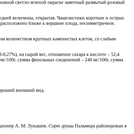
сновной светло-зеленой окраске заметный размытый розовый
редней величины, открытая. Чашелистики короткие и острые.
, расположено ближе к вершине плода, несимметричное.
шим количеством крупных каменистых клеток, со слабым
3-0,27%), на сырой вес, отношение сахара к кислоте – 52,4
,0 мг/100г, сумма фенольных соединений – 240 мг/100г, сумма
Хороший внешний вид.
кционер А. М. Лукашов.
Сорт груши
Пальмира районирован в