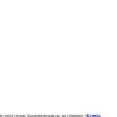
в сорта груши Академическая см. на странице «
Купить