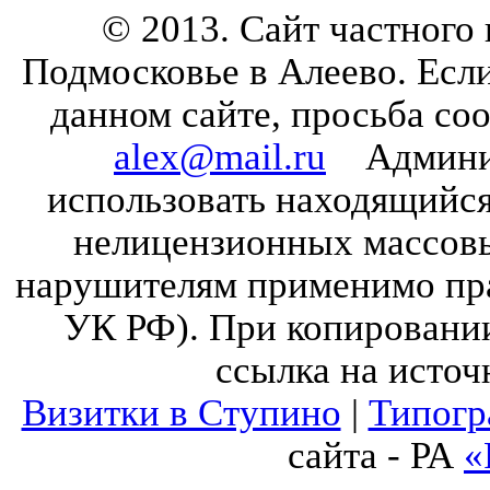
© 2013. Сайт частного
Подмосковье в Алеево. Есл
данном сайте, просьба со
alex@mail.ru
Админист
использовать находящийся 
нелицензионных массов
нарушителям применимо прав
УК РФ). При копировании
ссылка на источ
Визитки в Ступино
|
Типогр
сайта - РА
«