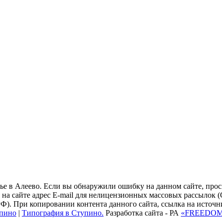
ье в Алеево. Если вы обнаружили ошибку на данном сайте, прось
на сайте адрес E-mail для нелицензионных массовых рассылок
РФ). При копировании контента данного сайта, ссылка на источн
упино
|
Типография в Ступино.
Разработка сайта - РА
«FREEDO