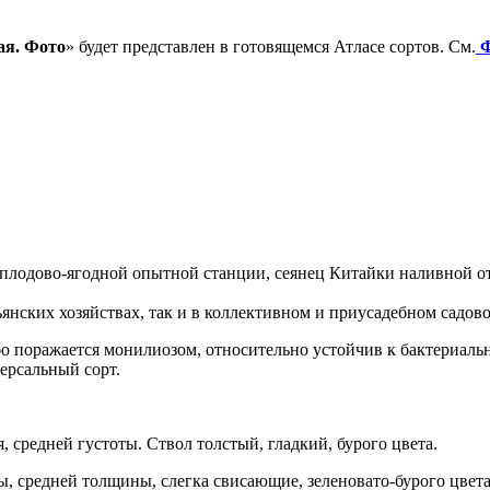
ая. Фото
» будет представлен в готовящемся Атласе сортов. См.
Ф
лодово-ягодной опытной станции, сеянец Китайки наливной от
нских хозяйствах, так и в коллективном и приусадебном садово
бо поражается монилиозом, относительно устойчив к бактериаль
ерсальный сорт.
 средней густоты. Ствол толстый, гладкий, бурого цвета.
ы, средней толщины, слегка свисающие, зеленовато-бурого цвет