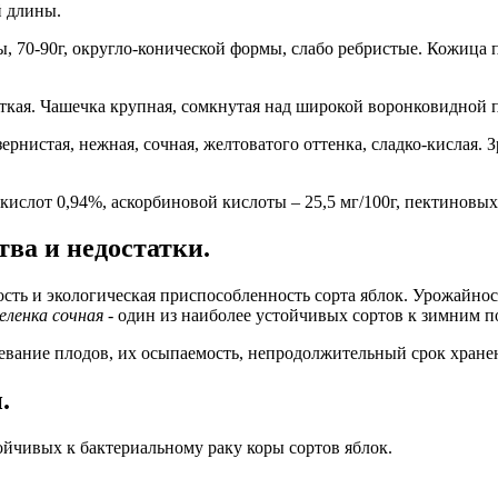
й длины.
 70-90г, округло-конической формы, слабо ребристые. Кожица пр
ткая. Чашечка крупная, сомкнутая над широкой воронковидной 
ернистая, нежная, сочная, желтоватого оттенка, сладко-кислая
кислот 0,94%, аскорбиновой кислоты – 25,5 мг/100г, пектиновых
ва и недостатки.
сть и экологическая приспособленность сорта яблок. Урожайност
еленка сочная
- один из наиболее устойчивых сортов к зимним 
ревание плодов, их осыпаемость, непродолжительный срок хране
.
ойчивых к бактериальному раку коры сортов яблок.