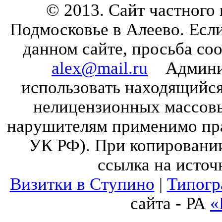
© 2013. Сайт частного
Подмосковье в Алеево. Есл
данном сайте, просьба со
alex@mail.ru
Админист
использовать находящийся 
нелицензионных массов
нарушителям применимо прав
УК РФ). При копировании
ссылка на источ
Визитки в Ступино
|
Типогр
сайта - РА
«