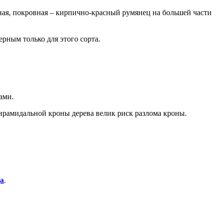
ная, покровная – кирпично-красный румянец на большей части
ерным только для этого сорта.
ами.
ирамидальной кроны дерева велик риск разлома кроны.
да
.