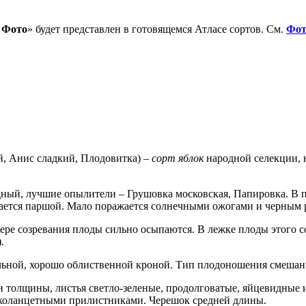
 Фото
» будет представлен в готовящемся Атласе сортов. См.
Фот
й, Анис сладкий, Плодовитка) –
сорт яблок
народной селекции, 
ный, лучшие опылители – Грушовка московская, Папировка. В пл
жается паршой. Мало поражается солнечными ожогами и черным 
мере созревания плоды сильно осыпаются. В лежке плоды этого с
.
альной, хорошо облиственной кроной. Тип плодоношения смеша
 толщины, листья светло-зеленые, продолговатые, яйцевидные и
зколанцетными прилистниками. Черешок средней длины.