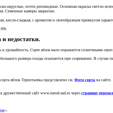
ско-округлые, почти реповидные. Основная окраска светло-зеле
ая. Семенные камеры закрытые.
ая, кисло-сладкая, с ароматом и своеобразным привкусом характ
00г.
 и недостатки.
ь и урожайность.
Сорт яблок
мало поражается солнечными ожог
ебольшого размера плоды осыпаются при созревании. В случае п
 сорта яблок Терентьевка представлено см.
Фото сорта
на сайте.
а дружественный сайт www.narod-sad.ru через
страницу перехо
лок
».