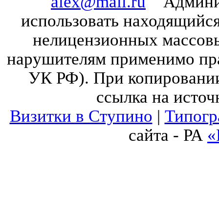
alex@mail.ru
Админист
использовать находящийся 
нелицензионных массов
нарушителям применимо прав
УК РФ). При копировании
ссылка на источ
Визитки в Ступино
|
Типогр
сайта - РА
«