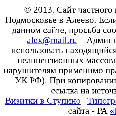
© 2013. Сайт частного
Подмосковье в Алеево. Есл
данном сайте, просьба со
alex@mail.ru
Админист
использовать находящийся 
нелицензионных массов
нарушителям применимо прав
УК РФ). При копировании
ссылка на источ
Визитки в Ступино
|
Типогр
сайта - РА
«