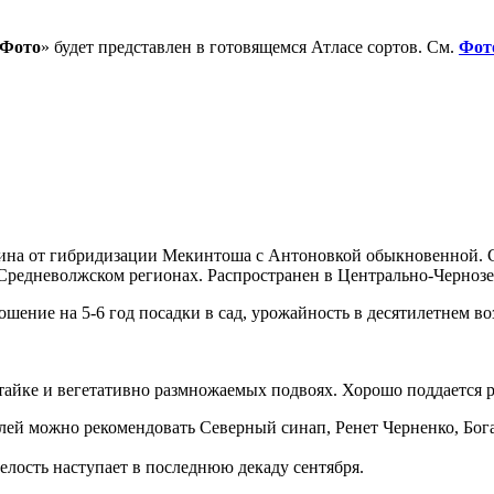
 Фото
» будет представлен в готовящемся Атласе сортов. См.
Фот
а от гибридизации Мекинтоша с Антоновкой обыкновенной. Селек
редневолжском регионах. Распространен в Центрально-Чернозе
шение на 5-6 год посадки в сад, урожайность в десятилетнем во
китайке и вегетативно размножаемых подвоях. Хорошо поддается
лей можно рекомендовать Северный синап, Ренет Черненко, Бог
елость наступает в последнюю декаду сентября.