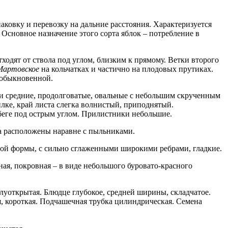
ковку и перевозку на дальние расстояния. Характеризуется
 Основное назначение этого сорта яблок – потребление в
ходят от ствола под углом, близким к прямому. Ветки второго
Мартовское
на кольчатках и частично на плодовых прутиках.
 обыкновенной.
ли средние, продолговатые, овальные с небольшим скрученным
лке, край листа слегка волнистый, приподнятый.
обеге под острым углом. Прилистники небольшие.
ца расположены наравне с пыльниками.
глой формы, с сильно сглаженными широкими ребрами, гладкие.
ная, покровная – в виде небольшого буровато-красного
луоткрытая. Блюдце глубокое, средней ширины, складчатое.
, короткая. Подчашечная трубка цилиндрическая. Семена