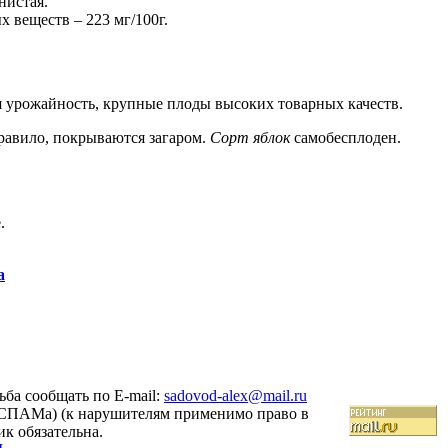
нистая.
х веществ – 223 мг/100г.
я урожайность, крупные плоды высоких товарных качеств.
правило, покрываются загаром.
Сорт яблок
самобесплоден.
.
а
ба сообщать по E-mail:
sadovod-alex@mail.ru
 (СПАМа) (к нарушителям применимо право в
ик обязательна.