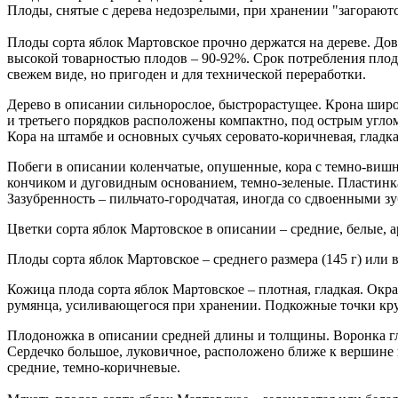
Плоды, снятые с дерева недозрелыми, при хранении "загораютс
Плоды сорта яблок Мартовское прочно держатся на дереве. Дов
высокой товарностью плодов – 90-92%. Срок потребления плодо
свежем виде, но пригоден и для технической переработки.
Дерево в описании сильнорослое, быстрорастущее. Крона широк
и третьего порядков расположены компактно, под острым угл
Кора на штамбе и основных сучьях серовато-коричневая, глад
Побеги в описании коленчатые, опушенные, кора с темно-виш
кончиком и дуговидным основанием, темно-зеленые. Пластинка
Зазубренность – пильчато-городчатая, иногда со сдвоенными з
Цветки сорта яблок Мартовское в описании – средние, белые, 
Плоды сорта яблок Мартовское – среднего размера (145 г) ил
Кожица плода сорта яблок Мартовское – плотная, гладкая. Окра
румянца, усиливающегося при хранении. Подкожные точки кру
Плодоножка в описании средней длины и толщины. Воронка глу
Сердечко большое, луковичное, расположено ближе к вершине 
средние, темно-коричневые.