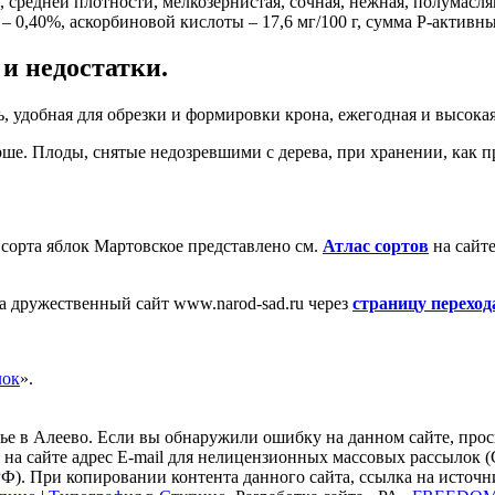
, средней плотности, мелкозернистая, сочная, нежная, полумасля
 – 0,40%, аскорбиновой кислоты – 17,6 мг/100 г, сумма Р-активны
и недостатки.
, удобная для обрезки и формировки крона, ежегодная и высока
рше. Плоды, снятые недозревшими с дерева, при хранении, как 
 сорта яблок Мартовское представлено см.
Атлас сортов
на сайте
а дружественный сайт www.narod-sad.ru через
страницу переход
лок
».
ье в Алеево. Если вы обнаружили ошибку на данном сайте, прось
на сайте адрес E-mail для нелицензионных массовых рассылок
РФ). При копировании контента данного сайта, ссылка на источн