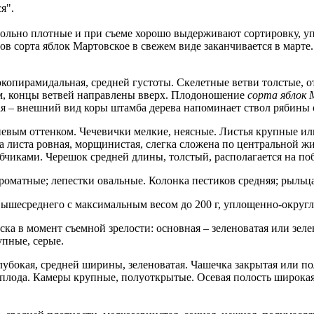
я".
ольно плотные и при съеме хорошо выдерживают сортировку, упа
в сорта яблок Мартовское в свежем виде заканчивается в марте.
опирамидальная, средней густоты. Скелетные ветви толстые, от
ом, концы ветвей направлены вверх. Плодоношение
сорта
яблок 
кая – внешний вид коры штамба дерева напоминает ствол рябины
невым оттенком. Чечевички мелкие, неясные. Листья крупные и
 листа ровная, морщинистая, слегка сложена по центральной жи
убчиками. Черешок средней длины, толстый, располагается на п
ароматные; лепестки овальные. Колонка пестиков средняя; рыль
и вышесреднего с максимальным весом до 200 г, уплощенно-окру
ска в момент съемной зрелости: основная – зеленоватая или зеле
пные, серые.
бокая, средней ширины, зеленоватая. Чашечка закрытая или по
плода. Камеры крупные, полуоткрытые. Осевая полость широкая