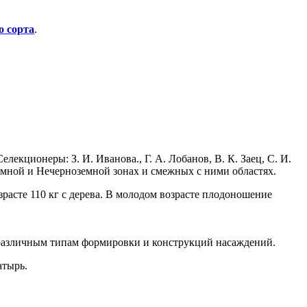
о сорта
.
ционеры: З. И. Иванова., Г. А. Лобанов, В. К. Заец, С. И.
мной и Нечерноземной зонах и смежных с ними областях.
зрасте 110 кг с дерева. В молодом возрасте плодоношение
 различным типам формировки и конструкций насаждений.
атырь.