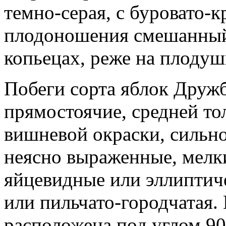
темно-серая, с буровато-
плодоношения смешанный 
копьецах, реже на плодуш
Побеги сорта яблок Дружб
прямостоячие, средней то
вишневой окраски, сильн
неясно выраженные, мелк
яйцевидные или эллиптиче
или пильчато-городчатая.
расположена под углом 90